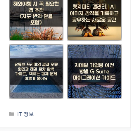
카
IT 정보
테
고