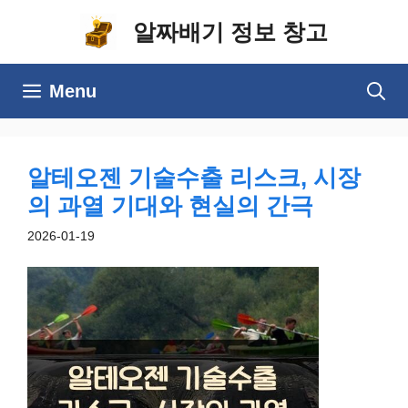
컨
알짜배기 정보 창고
텐
츠
Menu
로
건
너
알테오젠 기술수출 리스크, 시장
뛰
의 과열 기대와 현실의 간극
기
2026-01-19