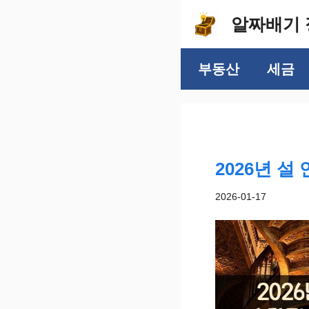
컨
알짜배기 
텐
츠
부동산
세금
로
건
너
뛰
기
2026년 
2026-01-17