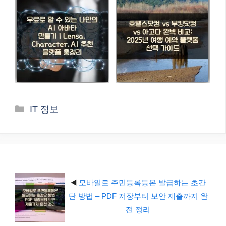
카
IT 정보
테
고
리
◀️
모바일로 주민등록등본 발급하는 초간
단 방법 – PDF 저장부터 보안 제출까지 완
전 정리