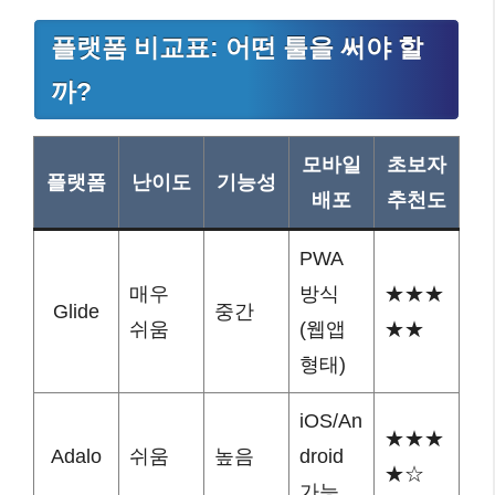
플랫폼 비교표: 어떤 툴을 써야 할
까?
모바일
초보자
플랫폼
난이도
기능성
배포
추천도
PWA
매우
방식
★★★
Glide
중간
쉬움
(웹앱
★★
형태)
iOS/An
★★★
Adalo
쉬움
높음
droid
★☆
가능