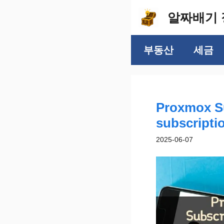
컨
알짜배기 
텐
츠
부동산
세금
로
건
너
뛰
Proxmox S
기
subscrip
2025-06-07