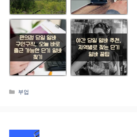
카
부업
테
고
리