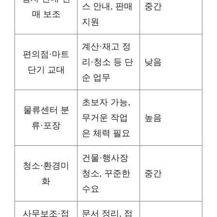
스 안내, 판매
중간
매 보조
지원
계산·재고 정
편의점·마트
리·청소 등 단
낮음
단기 교대
순 업무
초보자 가능,
물류센터 분
무거운 작업
높음
류·포장
은 체력 필요
건물·행사장
청소·환경미
청소, 꾸준한
중간
화
수요
사무보조·접
문서 정리, 접