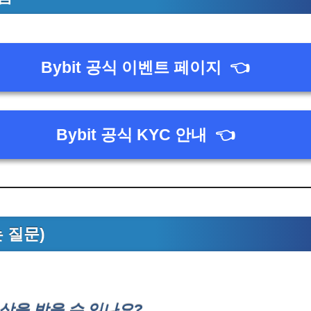
Bybit 공식 이벤트 페이지
👈
Bybit 공식 KYC 안내
👈
는 질문)
상을 받을 수 있나요?