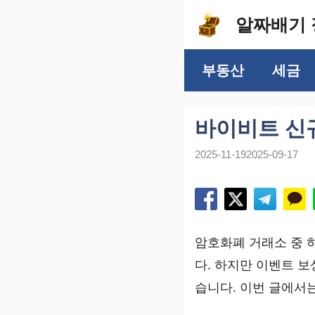
컨
알짜배기 
텐
츠
부동산
세금
로
건
너
바이비트 신규
뛰
2025-11-19
2025-09-17
기
암호화폐 거래소 중
다. 하지만 이벤트 보
습니다. 이번 글에서