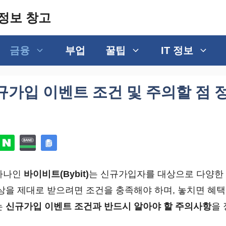
정보 창고
금융
부업
꿀팁
IT 정보
가입 이벤트 조건 및 주의할 점 
 하나인
바이비트(Bybit)
는 신규가입자를 대상으로 다양한
상을 제대로 받으려면 조건을 충족해야 하며, 놓치면 혜택
는
신규가입 이벤트 조건과 반드시 알아야 할 주의사항
을