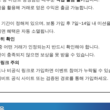
을 활용해 거래로 얻은 수익은 출금 가능합니다.
재
기간이 정해져 있으며, 보통 가입 후 7일~14일 내 미션
면 혜택은 자동 소멸됩니다.
꼼히 확인
중 어떤 거래가 인정되는지 반드시 확인해야 합니다.
이 충족되지 않으면 보상을 못 받을 수 있습니다.
 링크 주의
나 비공식 링크로 가입하면 이벤트 참여가 누락될 수 있
비트 공식 사이트 또는 검증된 경로를 통해 가입하세요.
음