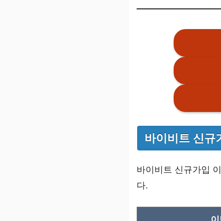
바이비트 신규
바이비트 신규가입 이
다.
이