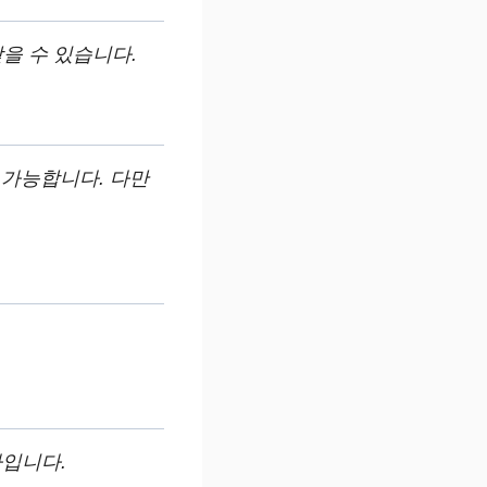
을 수 있습니다.
 가능합니다. 다만
가입니다.