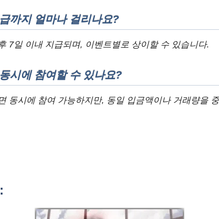
지급까지 얼마나 걸리나요?
후 7일 이내 지급되며, 이벤트별로 상이할 수 있습니다.
동시에 참여할 수 있나요?
하면 동시에 참여 가능하지만, 동일 입금액이나 거래량을 
: