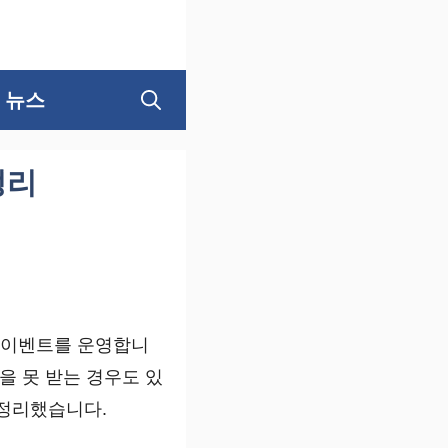
뉴스
정리
 이벤트를 운영합니
을 못 받는 경우도 있
 정리했습니다.