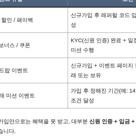
신규가입 후 레퍼럴 코드 입
할인 / 페이백
성
KYC(신원 인증) 완료 + 일
보너스 / 쿠폰
미션 수행
신규가입 + 이벤트 페이지 
드랍 이벤트
래 또는 보유
가입 후 정해진 기간(예: 14
래 미션 이벤트
조건 달성
가입만으로는 혜택을 못 받고, 대부분
신원 인증 + 입금 
습니다.