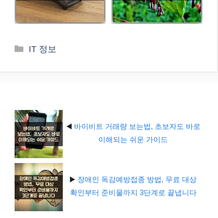
카
IT 정보
테
고
리
◀️
바이비트 거래량 보는법, 초보자도 바로
이해되는 쉬운 가이드
▶️
장애인 독감예방접종 방법, 무료 대상
확인부터 준비물까지 3단계로 끝냅니다