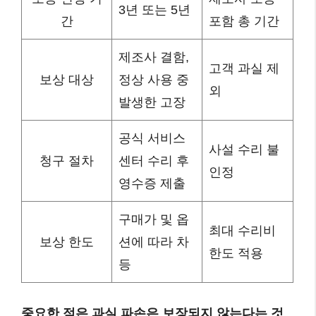
3년 또는 5년
간
포함 총 기간
제조사 결함,
고객 과실 제
보상 대상
정상 사용 중
외
발생한 고장
공식 서비스
사설 수리 불
청구 절차
센터 수리 후
인정
영수증 제출
구매가 및 옵
최대 수리비
보상 한도
션에 따라 차
한도 적용
등
중요한 점은 과실 파손은 보장되지 않는다는 것