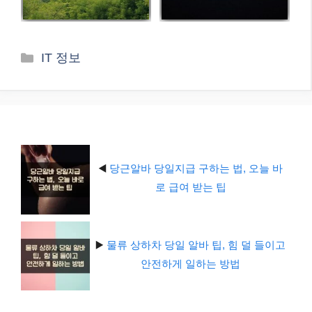
카
IT 정보
테
고
리
◀️
당근알바 당일지급 구하는 법, 오늘 바
로 급여 받는 팁
▶️
물류 상하차 당일 알바 팁, 힘 덜 들이고
안전하게 일하는 방법