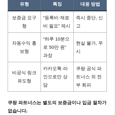
유형
특징
대응 방법
보증금 요구
“등록비·재료
즉시 중단, 신
형
비 필요” 제시
고
“하루 10분으
자동수익 홍
현실 불가, 무
로 50만 원”
보형
시
과장
카카오톡·라
쿠팡 공식 파
비공식 링크
인으로만 상
트너스 외 전
유도형
담
부 회피
쿠팡 파트너스는 별도의 보증금이나 입금 절차가
없습니다.