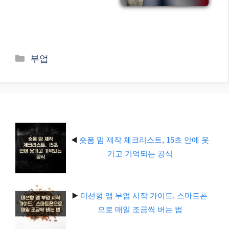
카
부업
테
고
리
◀️
숏폼 밈 제작 체크리스트, 15초 안에 웃
기고 기억되는 공식
▶️
미션형 앱 부업 시작 가이드, 스마트폰
으로 매일 조금씩 버는 법