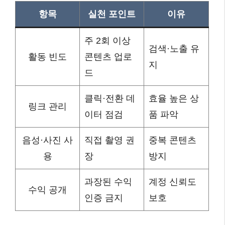
항목
실천 포인트
이유
주 2회 이상
검색·노출 유
활동 빈도
콘텐츠 업로
지
드
클릭·전환 데
효율 높은 상
링크 관리
이터 점검
품 파악
음성·사진 사
직접 촬영 권
중복 콘텐츠
용
장
방지
과장된 수익
계정 신뢰도
수익 공개
인증 금지
보호