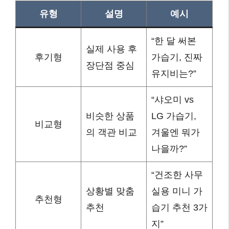
유형
설명
예시
“한 달 써본
실제 사용 후
후기형
가습기, 진짜
장단점 중심
유지비는?”
“샤오미 vs
비슷한 상품
LG 가습기,
비교형
의 객관 비교
겨울엔 뭐가
나을까?”
“건조한 사무
상황별 맞춤
실용 미니 가
추천형
추천
습기 추천 3가
지”