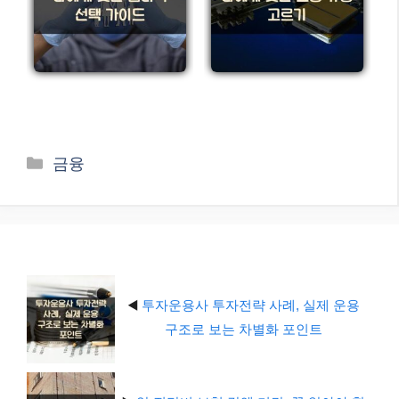
카
금융
테
고
리
◀️
투자운용사 투자전략 사례, 실제 운용
구조로 보는 차별화 포인트