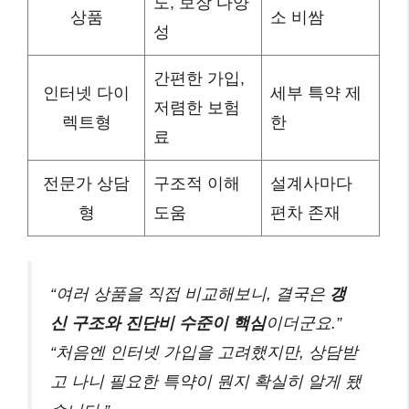
도, 보장 다양
상품
소 비쌈
성
간편한 가입,
인터넷 다이
세부 특약 제
저렴한 보험
렉트형
한
료
전문가 상담
구조적 이해
설계사마다
형
도움
편차 존재
“여러 상품을 직접 비교해보니, 결국은
갱
신 구조와 진단비 수준이 핵심
이더군요.”
“처음엔 인터넷 가입을 고려했지만, 상담받
고 나니 필요한 특약이 뭔지 확실히 알게 됐