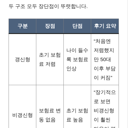
두 구조 모두 장단점이 뚜렷합니다.
구분
장점
단점
후기 요약
“처음엔
나이 들수
저렴했지
초기 보험
갱신형
록 보험료
만 50대
료 저렴
인상
이후 부담
이 커짐”
“장기적으
로 보면
보험료 변
초기 보험
비갱신형
비갱신형
동 없음
료 높음
이 훨씬