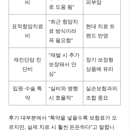
비
피부암
로 도움 됨”
“최근 항암치
표적항암치료
현대 치료 트
료 방식이라
비
렌드 반영
꼭 필요함”
“재발 시 추가
재진단암 진
장기 보장형
보장돼서 안
단비
상품에 유리
심”
입원·수술 특
“실비와 병행
실손보험과의
약
시 효율적”
조합 중요
후기 대부분에서 “특약을 넣을수록 보험료가 오
르지만, 실제 치료 시 훨씬 든든하다”고 말합니