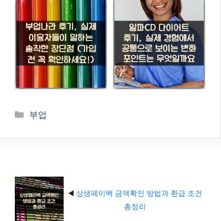
카
부업
테
고
리
◀️
상생페이백 금액확인 방법과 환급 조건
총정리