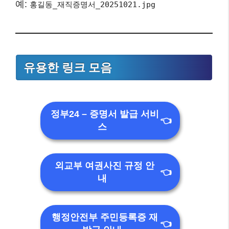
예:
홍길동_재직증명서_20251021.jpg
유용한 링크 모음
정부24 – 증명서 발급 서비
👈
스
외교부 여권사진 규정 안
👈
내
행정안전부 주민등록증 재
👈