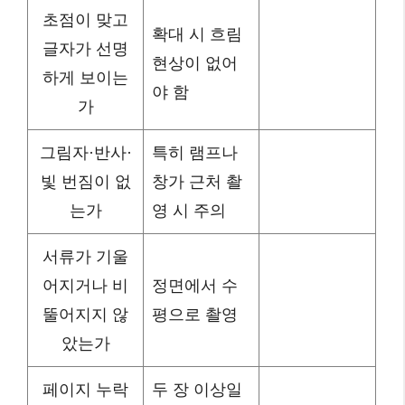
초점이 맞고
확대 시 흐림
글자가 선명
현상이 없어
하게 보이는
야 함
가
그림자·반사·
특히 램프나
빛 번짐이 없
창가 근처 촬
는가
영 시 주의
서류가 기울
어지거나 비
정면에서 수
뚤어지지 않
평으로 촬영
았는가
페이지 누락
두 장 이상일