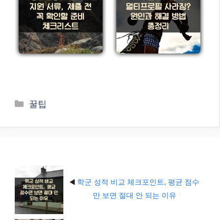
카
꿀팁
테
고
리
◀️
학군 성적 비교 체크포인트, 평균 점수
만 보면 절대 안 되는 이유