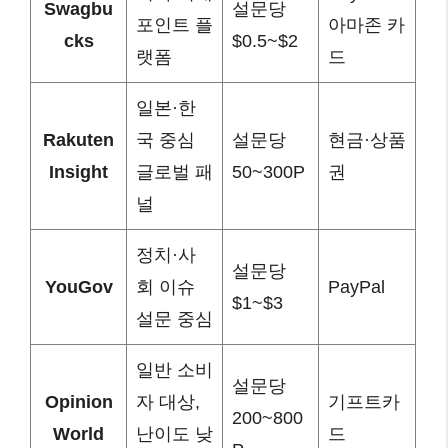
Swagbu
설문당
포인트 플
아마존 카
cks
$0.5~$2
랫폼
드
일본·한
Rakuten
국 중심
설문당
현금·상품
Insight
글로벌 패
50~300P
권
널
정치·사
설문당
YouGov
회 이슈
PayPal
$1~$3
설문 중심
일반 소비
설문당
Opinion
자 대상,
기프트카
200~800
World
난이도 낮
드