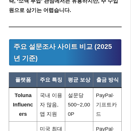
즉, ‘소액 부업’ 관점에서는 유용하지만, 주 수입
원으로 삼기는 어렵습니다.
주요 설문조사 사이트 비교 (2025
년 기준)
플랫폼
주요 특징
평균 보상
출금 방식
Toluna
국내 이용
설문당
PayPal·
Influenc
자 많음,
500~2,00
기프트카
ers
앱 지원
0P
드
미국 최대
PayPal·