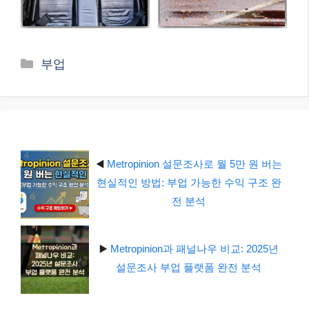
카
부업
테
고
리
◀️
Metropinion 설문조사로 월 5만 원 버는
현실적인 방법: 부업 가능한 수익 구조 완
전 분석
▶️
Metropinion과 패널나우 비교: 2025년
설문조사 부업 플랫폼 완전 분석