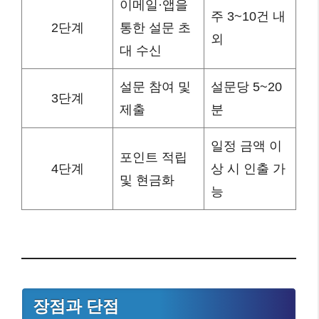
이메일·앱을
주 3~10건 내
2단계
통한 설문 초
외
대 수신
설문 참여 및
설문당 5~20
3단계
제출
분
일정 금액 이
포인트 적립
4단계
상 시 인출 가
및 현금화
능
장점과 단점