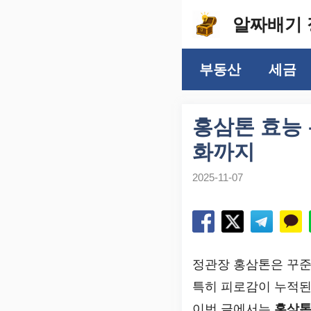
컨
알짜배기 
텐
츠
부동산
세금
로
건
너
홍삼톤 효능
뛰
화까지
기
2025-11-07
정관장 홍삼톤은 꾸
특히 피로감이 누적된
이번 글에서는
홍삼톤