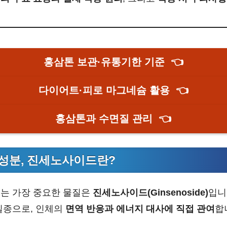
홍삼톤 보관·유통기한 기준
👈
다이어트·피로 마그네슘 활용
👈
홍삼톤과 수면질 관리
👈
성분, 진세노사이드란?
는 가장 중요한 물질은
진세노사이드(Ginsenoside)
입니
일종으로, 인체의
면역 반응과 에너지 대사에 직접 관여
합