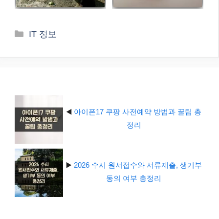
카
IT 정보
테
고
리
◀️
아이폰17 쿠팡 사전예약 방법과 꿀팁 총
정리
▶️
2026 수시 원서접수와 서류제출, 생기부
동의 여부 총정리