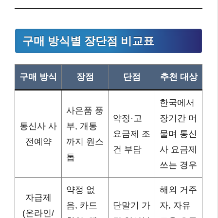
구매 방식별 장단점 비교표
구매 방식
장점
단점
추천 대상
한국에서
사은품 풍
약정·고
장기간 머
통신사 사
부, 개통
요금제 조
물며 통신
전예약
까지 원스
건 부담
사 요금제
톱
쓰는 경우
약정 없
해외 거주
자급제
음, 카드
단말기 가
자, 자유
(온라인/