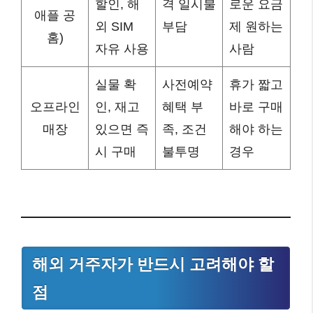
할인, 해
격 일시불
로운 요금
애플 공
외 SIM
부담
제 원하는
홈)
자유 사용
사람
실물 확
사전예약
휴가 짧고
오프라인
인, 재고
혜택 부
바로 구매
매장
있으면 즉
족, 조건
해야 하는
시 구매
불투명
경우
해외 거주자가 반드시 고려해야 할
점