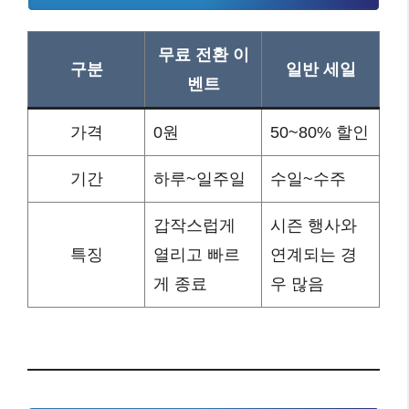
무료 전환 이
구분
일반 세일
벤트
가격
0원
50~80% 할인
기간
하루~일주일
수일~수주
갑작스럽게
시즌 행사와
특징
열리고 빠르
연계되는 경
게 종료
우 많음