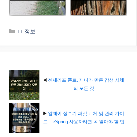
카
IT 정보
테
고
리
◀️
젠세리프 폰트, 제니가 만든 감성 서체
의 모든 것
▶️
암웨이 정수기 퍼싯 교체 및 관리 가이
드 – eSpring 사용자라면 꼭 알아야 할 팁