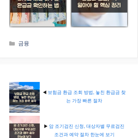
카
금융
테
고
리
◀️
보험금 환급 조회 방법, 놓친 환급금 찾
는 가장 빠른 절차
▶️
암 조기검진 신청, 대상자별 무료검진
조건과 예약 절차 한눈에 보기