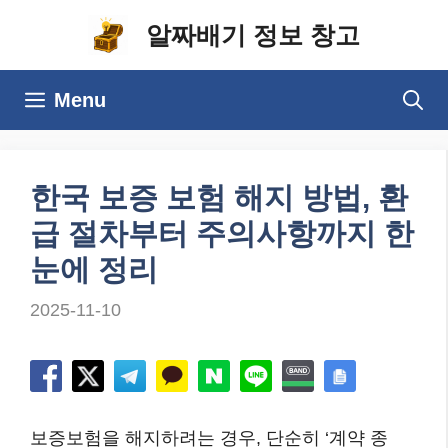
컨
알짜배기 정보 창고
텐
츠
Menu
로
건
너
한국 보증 보험 해지 방법, 환
뛰
급 절차부터 주의사항까지 한
기
눈에 정리
2025-11-10
보증보험을 해지하려는 경우, 단순히 ‘계약 종