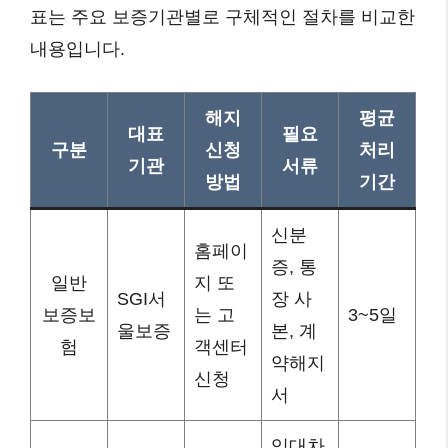
표는 주요 보증기관별로 구체적인 절차를 비교한
내용입니다.
해지
평균
대표
필요
구분
신청
처리
기관
서류
방법
기간
신분
홈페이
증, 통
일반
지 또
SGI서
장 사
보증보
는 고
3~5일
울보증
본, 계
험
객센터
약해지
신청
서
임대차