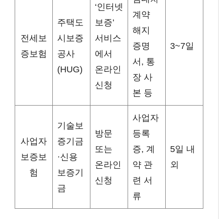
‘인터넷
계약
주택도
보증’
해지
전세보
시보증
서비스
증명
3~7일
증보험
공사
에서
서, 통
(HUG)
온라인
장 사
신청
본 등
사업자
기술보
방문
등록
사업자
증기금
또는
증, 계
5일 내
보증보
·신용
온라인
약 관
외
험
보증기
신청
련 서
금
류