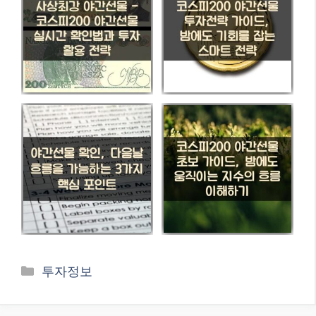
카
투자정보
테
고