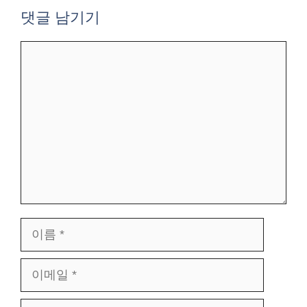
댓글 남기기
댓
글
이
름
이
메