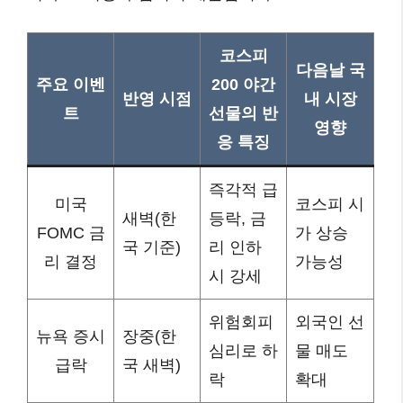
코스피
다음날 국
주요 이벤
200 야간
반영 시점
내 시장
트
선물의 반
영향
응 특징
즉각적 급
미국
코스피 시
새벽(한
등락, 금
FOMC 금
가 상승
국 기준)
리 인하
리 결정
가능성
시 강세
위험회피
외국인 선
뉴욕 증시
장중(한
심리로 하
물 매도
급락
국 새벽)
락
확대