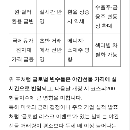
수출주·금
원·달러
실시간 반
환율 상승
융주 변동
환율 급변
영
시 약세
성 확대
국제유가
초반 거래
에너지·
섹터별 차
·원자재
에서 선반
소재주 영
별화 가능
가격 급등
영
향
위 표처럼
글로벌 변수들은 야간선물 가격에 실
시간으로 반영
되고, 다음날 개장 시 코스피200
현물지수에 큰 영향을 미칩니다.
특히 미국의 금리 결정이나 주요 기업 실적 발표
처럼 ‘글로벌 리스크 이벤트’가 있는 날에는 야간
선물 거래량이 평소보다 두세 배 이상 늘어나는