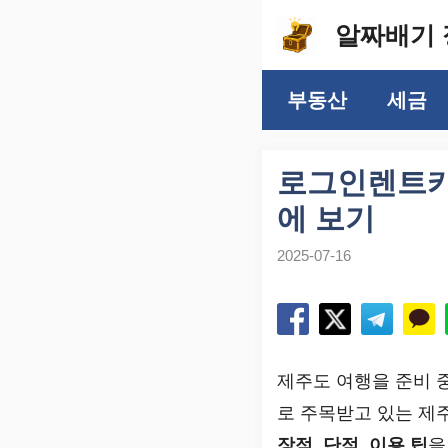
컨
알짜배기 
텐
츠
부동산
세금
로
건
너
로그인렌트카
뛰
에 보기
기
2025-07-16
제주도 여행을 준비 
로 주목받고 있는 제
장점, 단점, 이용 팁
을