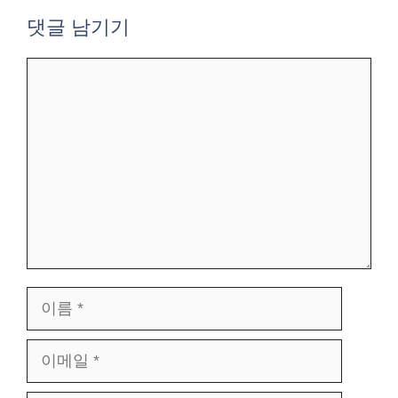
댓글 남기기
댓
글
이
름
이
메