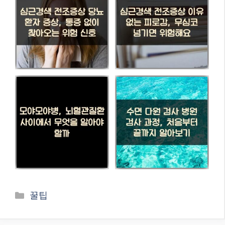
카
꿀팁
테
고