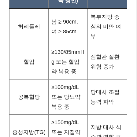
국 성인)
복부지방 중
남 ≥ 90cm,
허리둘레
심의 비만 여
여 ≥ 85cm
부
≥130/85mmH
심혈관 질환
혈압
g 또는 혈압
위험 증가
약 복용 중
≥100mg/dL
당대사 조절
공복혈당
또는 당뇨약
능력 파악
복용 중
≥150mg/dL
지방 대사·식
중성지방(TG)
또는 지질약