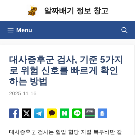
컨
알짜배기 정보 창고
텐
츠
Menu
로
건
너
대사증후군 검사, 기준 5가지
뛰
로 위험 신호를 빠르게 확인
기
하는 방법
2025-11-16
대사증후군 검사는 혈압·혈당·지질·복부비만 같