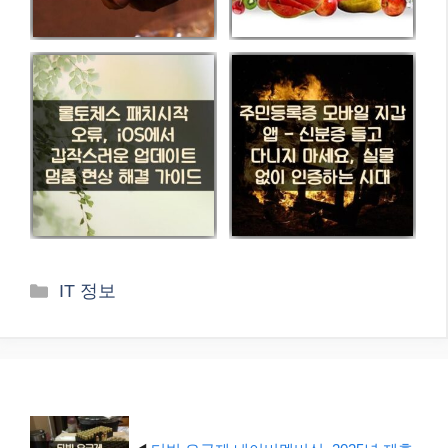
카
IT 정보
테
고
리