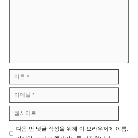
글
이
름
이
메
웹
일
사
다음 번 댓글 작성을 위해 이 브라우저에 이름,
이