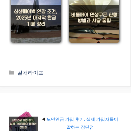
카
컬처라이프
테
고
리
◀️
도민연금 가입 후기, 실제 가입자들이
말하는 장단점