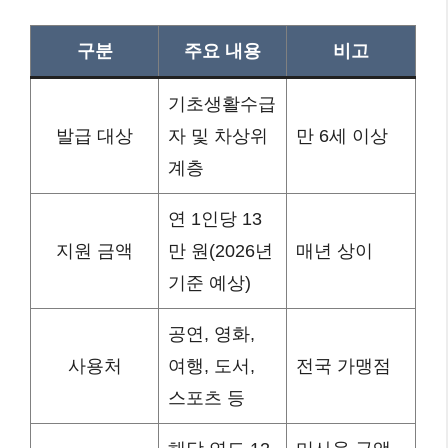
구분
주요 내용
비고
기초생활수급
발급 대상
자 및 차상위
만 6세 이상
계층
연 1인당 13
지원 금액
만 원(2026년
매년 상이
기준 예상)
공연, 영화,
사용처
여행, 도서,
전국 가맹점
스포츠 등