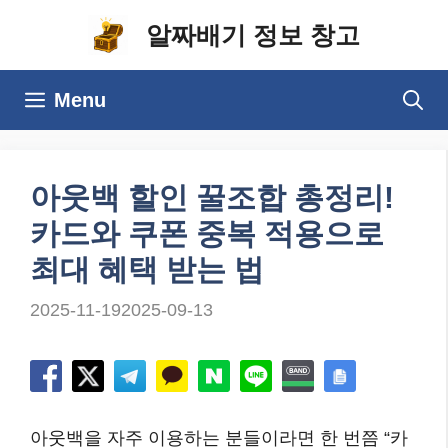
컨
알짜배기 정보 창고
텐
츠
Menu
로
건
너
아웃백 할인 꿀조합 총정리!
뛰
카드와 쿠폰 중복 적용으로
기
최대 혜택 받는 법
2025-11-19
2025-09-13
아웃백을 자주 이용하는 분들이라면 한 번쯤 “카