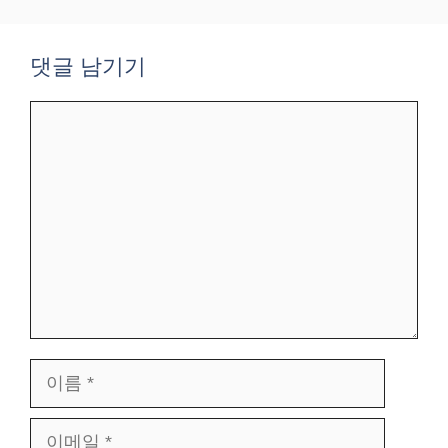
댓글 남기기
댓
글
이
름
이