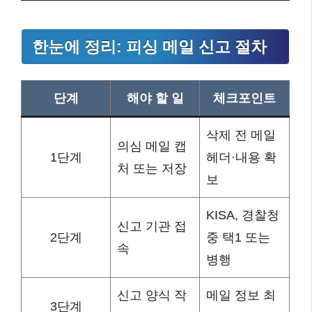
한눈에 정리: 피싱 메일 신고 절차
단계
해야 할 일
체크포인트
삭제 전 메일
의심 메일 캡
1단계
헤더·내용 확
처 또는 저장
보
KISA, 경찰청
신고 기관 접
2단계
중 택1 또는
속
병행
신고 양식 작
메일 정보 최
3단계