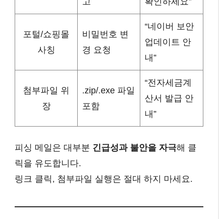
고
확인하세요”
“네이버 보안
포털/쇼핑몰
비밀번호 변
업데이트 안
사칭
경 요청
내”
“전자세금계
첨부파일 위
.zip/.exe 파일
산서 발급 안
장
포함
내”
피싱 메일은 대부분
긴급성과 불안을 자극
해 클
릭을 유도합니다.
링크 클릭, 첨부파일 실행은 절대 하지 마세요.