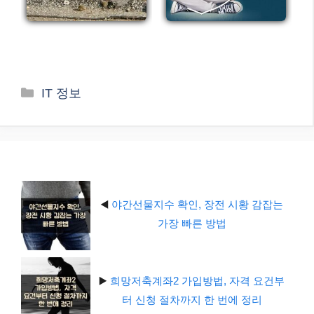
카
IT 정보
테
고
리
◀️
야간선물지수 확인, 장전 시황 감잡는
가장 빠른 방법
▶️
희망저축계좌2 가입방법, 자격 요건부
터 신청 절차까지 한 번에 정리