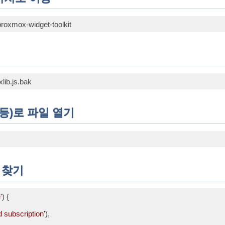
h
)
h
)
 등)로 파일 열기
h
)
분 찾기
'
) {

d subscription'
),
