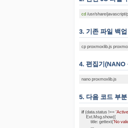
cd
Code language:
Bash
(
bas
3. 기존 파일 백업
Code language:
Bash
(
bas
4. 편집기(NANO
Code language:
Bash
(
bas
5. 다음 코드 부
if
 (data.status !== 
'Active
    Ext.Msg.show({

title
: gettext(
'No vali