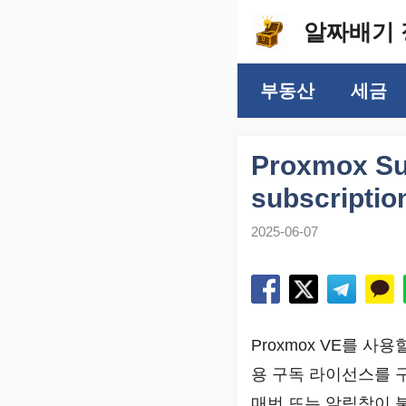
컨
알짜배기 
텐
츠
부동산
세금
로
건
너
Proxmox Su
뛰
subscript
기
2025-06-07
Proxmox VE를 사
용 구독 라이선스를 
매번 뜨는 알림창이 