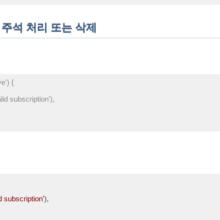
(
javascript
)
드 주석 처리 또는 삭제
e') {
valid subscription'),
(
javascript
)
d subscription'
),
