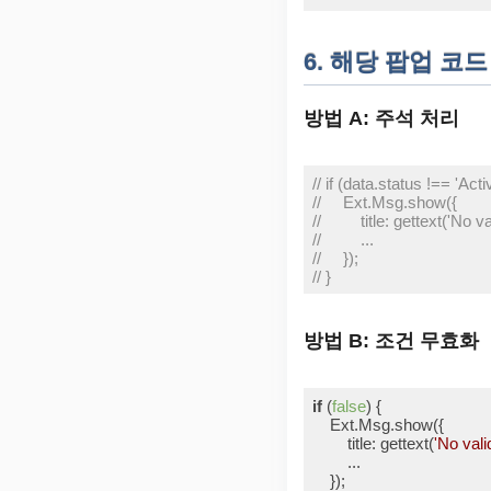
Code language:
JavaScript
6. 해당 팝업 코
방법 A: 주석 처리
// if (data.status !== 'Activ
//     Ext.Msg.show({
//         title: gettext('No 
//         ...
//     });
// }
Code language:
JavaScript
방법 B: 조건 무효화
if
 (
false
) {

    Ext.Msg.show({

title
: gettext(
'No vali
        ...

    });
