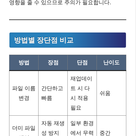
영향을 줄 수 있으므로 주의가 필요합니다.
방법별 장단점 비교
방법
장점
단점
난이도
재업데이
파일 이름
간단하고
트 시 다
쉬움
변경
빠름
시 적용
필요
자동 재생
일부 환경
더미 파일
성 방지
에서 무력
중간