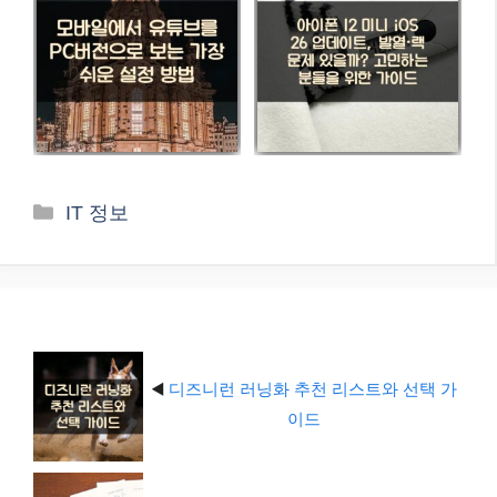
카
IT 정보
테
고
리
◀️
디즈니런 러닝화 추천 리스트와 선택 가
이드