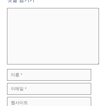
댓
글
이
름
이
메
웹
일