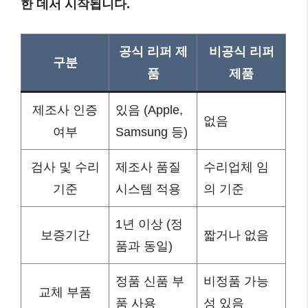
한 데서 시작됩니다.
공식 리퍼 제
비공식 리퍼
구분
품
제품
제조사 인증
있음 (Apple,
없음
여부
Samsung 등)
검사 및 수리
제조사 품질
수리업체 임
기준
시스템 적용
의 기준
1년 이상 (정
보증기간
짧거나 없음
품과 동일)
정품 신품 부
비정품 가능
교체 부품
품 사용
성 있음