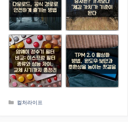
카
컬처라이프
테
고
리