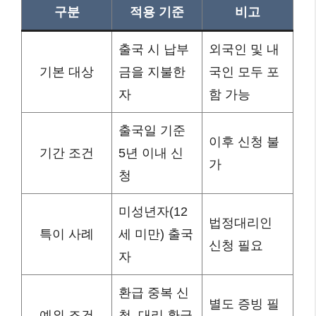
구분
적용 기준
비고
출국 시 납부
외국인 및 내
기본 대상
금을 지불한
국인 모두 포
자
함 가능
출국일 기준
이후 신청 불
기간 조건
5년 이내 신
가
청
미성년자(12
법정대리인
특이 사례
세 미만) 출국
신청 필요
자
환급 중복 신
별도 증빙 필
예외 조건
청, 대리 환급