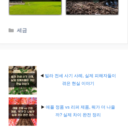
카
세금
테
고
리
◀️
빌라 전세 사기 사례, 실제 피해자들이
겪은 현실 이야기
▶️
애플 정품 vs 리퍼 제품, 뭐가 더 나을
까? 실제 차이 완전 정리