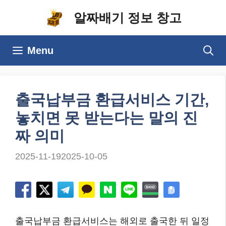
컨
알짜배기 정보 창고
텐
츠
Menu
로
건
너
출국납부금 환급서비스 기간,
뛰
놓치면 못 받는다는 말의 진
기
짜 의미
2025-11-19
2025-10-05
출국납부금 환급서비스는 해외로 출국한 뒤 일정