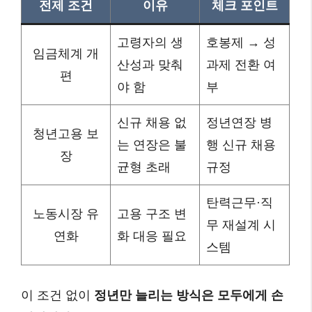
전제 조건
이유
체크 포인트
고령자의 생
호봉제 → 성
임금체계 개
산성과 맞춰
과제 전환 여
편
야 함
부
신규 채용 없
정년연장 병
청년고용 보
는 연장은 불
행 신규 채용
장
균형 초래
규정
탄력근무·직
노동시장 유
고용 구조 변
무 재설계 시
연화
화 대응 필요
스템
이 조건 없이
정년만 늘리는 방식은 모두에게 손