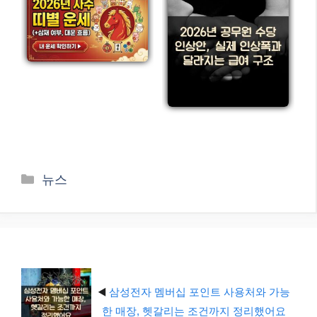
카
뉴스
테
고
리
◀️
삼성전자 멤버십 포인트 사용처와 가능
한 매장, 헷갈리는 조건까지 정리했어요