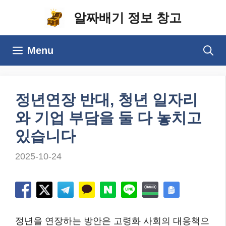
컨
알짜배기 정보 창고
텐
츠
Menu
로
건
너
정년연장 반대, 청년 일자리
뛰
와 기업 부담을 둘 다 놓치고
기
있습니다
2025-10-24
정년을 연장하는 방안은 고령화 사회의 대응책으