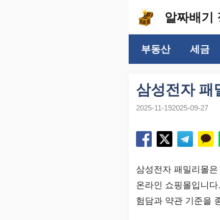
컨
알짜배기 
텐
츠
부동산
세금
로
건
너
삼성전자 패
뛰
2025-11-19
2025-09-27
기
삼성전자 패밀리몰은 
온라인 쇼핑몰입니다.
험담과 약관 기준을 