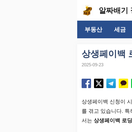
컨
알짜배기 
텐
츠
부동산
세금
로
건
너
상생페이백 
뛰
2025-09-23
기
상생페이백 신청이 
를 겪고 있습니다. 
서는
상생페이백 로딩