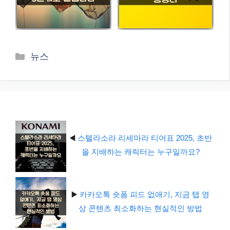
카
뉴스
테
고
리
◀️
스텔라소라 리세마라 티어표 2025, 초반
을 지배하는 캐릭터는 누구일까요?
▶️
카카오톡 숏폼 피드 없애기, 지금 탭 영
상 콘텐츠 최소화하는 현실적인 방법