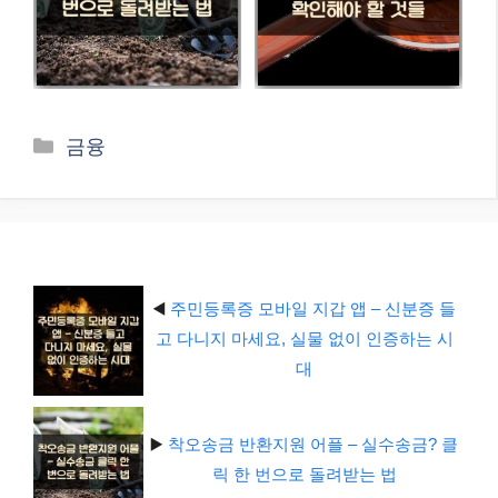
카
금융
테
고
리
◀️
주민등록증 모바일 지갑 앱 – 신분증 들
고 다니지 마세요, 실물 없이 인증하는 시
대
▶️
착오송금 반환지원 어플 – 실수송금? 클
릭 한 번으로 돌려받는 법