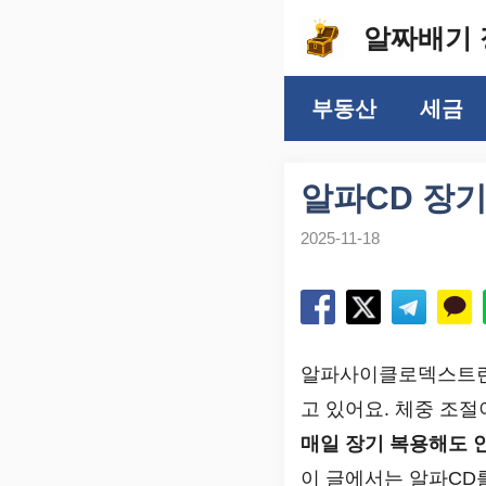
컨
알짜배기 
텐
츠
부동산
세금
로
건
너
알파CD 장기
뛰
2025-11-18
기
알파사이클로덱스트린(
고 있어요. 체중 조
매일 장기 복용해도 
이 글에서는 알파CD