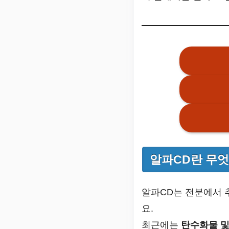
알파CD란 무
알파CD는 전분에서 
요.
최근에는
탄수화물 및