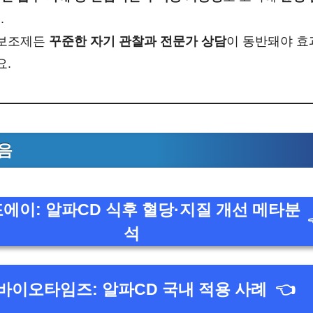
.
 보조제든
꾸준한 자기 관찰과 전문가 상담
이 동반돼야 효
요.
음
에이: 알파CD 식후 혈당·지질 개선 메타분
석
바이오타임즈: 알파CD 국내 적용 사례
👈