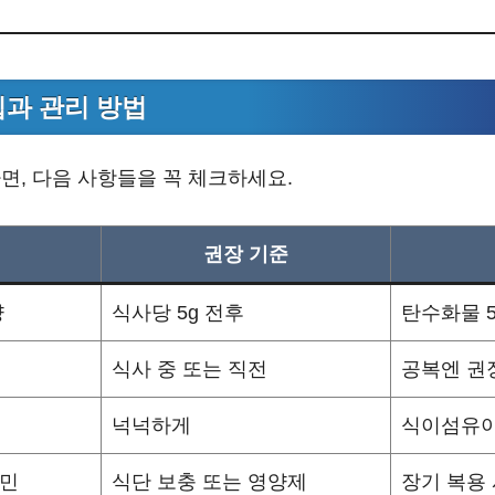
팁과 관리 방법
면, 다음 사항들을 꼭 체크하세요.
권장 기준
량
식사당 5g 전후
탄수화물 5
식사 중 또는 직전
공복엔 권
넉넉하게
식이섬유이
타민
식단 보충 또는 영양제
장기 복용 