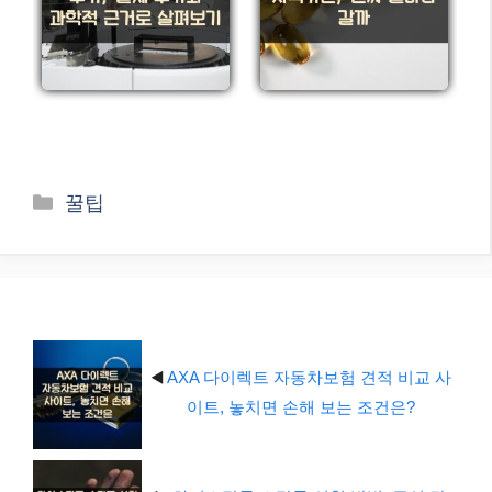
카
꿀팁
테
고
리
◀️
AXA 다이렉트 자동차보험 견적 비교 사
이트, 놓치면 손해 보는 조건은?