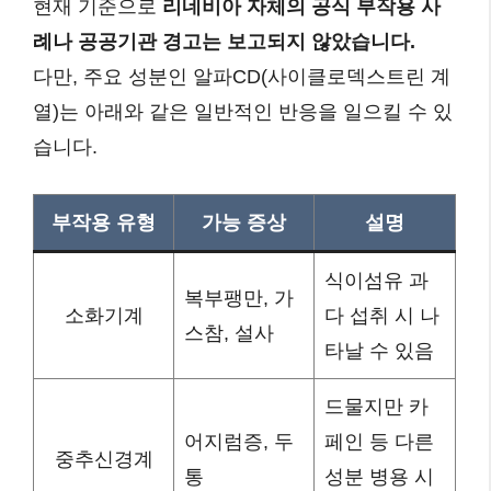
현재 기준으로
리네비아 자체의 공식 부작용 사
례나 공공기관 경고는 보고되지 않았습니다.
다만, 주요 성분인 알파CD(사이클로덱스트린 계
열)는 아래와 같은 일반적인 반응을 일으킬 수 있
습니다.
부작용 유형
가능 증상
설명
식이섬유 과
복부팽만, 가
소화기계
다 섭취 시 나
스참, 설사
타날 수 있음
드물지만 카
어지럼증, 두
페인 등 다른
중추신경계
통
성분 병용 시