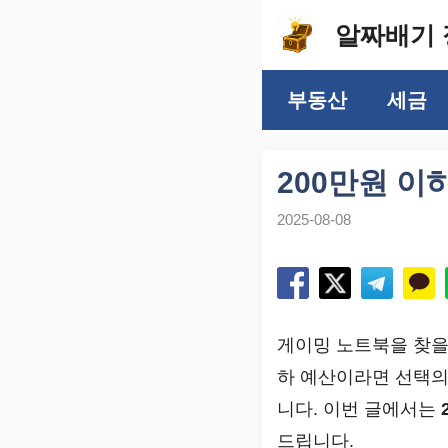
컨
알짜배기 
텐
츠
부동산
세금
로
건
너
200만원 이
뛰
2025-08-08
기
게이밍 노트북을 찾을
하 예산이라면 선택의
니다. 이번 글에서는
드립니다.