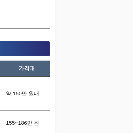
가격대
약 150만 원대
155~186만 원