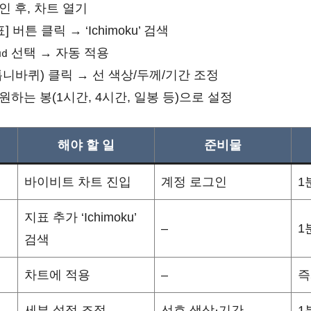
인 후, 차트 열기
] 버튼 클릭 → ‘Ichimoku’ 검색
선택 → 자동 적용
ud
톱니바퀴) 클릭 → 선 색상/두께/기간 조정
원하는 봉(1시간, 4시간, 일봉 등)으로 설정
해야 할 일
준비물
바이비트 차트 진입
계정 로그인
1
지표 추가 ‘Ichimoku’
–
1
검색
차트에 적용
–
즉
세부 설정 조정
선호 색상·기간
1