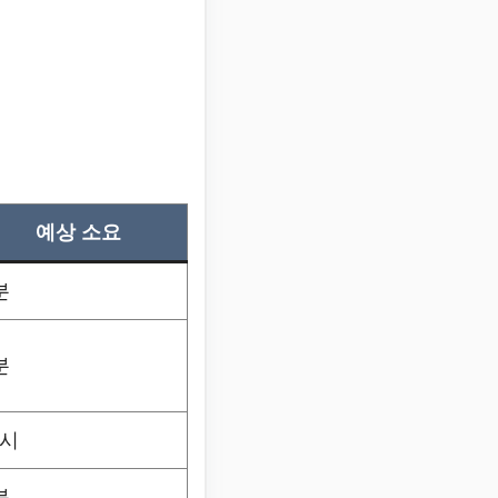
예상 소요
분
분
시
분