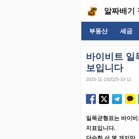
컨
알짜배기 
텐
츠
부동산
세금
로
건
너
바이비트 일목
뛰
보입니다
기
2025-11-19
2025-10-11
일목균형표는 바이비트
지표입니다.
단순한 선 몇 개지만,