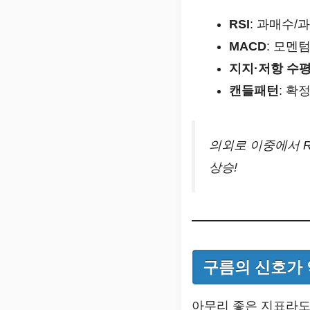
RSI
: 과매수/
MACD
: 모멘
지지·저항 수
캔들패턴
: 확
의외로 이중에서 R
상승!
구름의 신호가
아무리 좋은 지표라도 