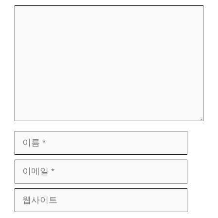
댓
글
이
름
이
메
웹
일
사