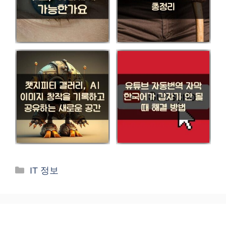
카
IT 정보
테
고
리