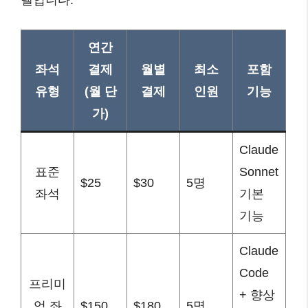
델입니다.
연간
좌석
결제
월별
최소
포함
유형
(월 단
결제
인원
기능
가)
Claude
표준
Sonnet
$25
$30
5명
좌석
기본
기능
Claude
Code
프리미
+ 향상
엄 좌
$150
$180
5명