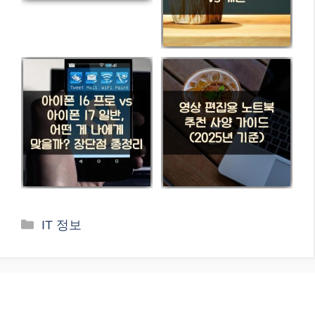
카
IT 정보
테
고
리