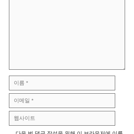
댓
글
이
름
이
메
웹
일
사
다음 번 댓글 작성을 위해 이 브라우저에 이름,