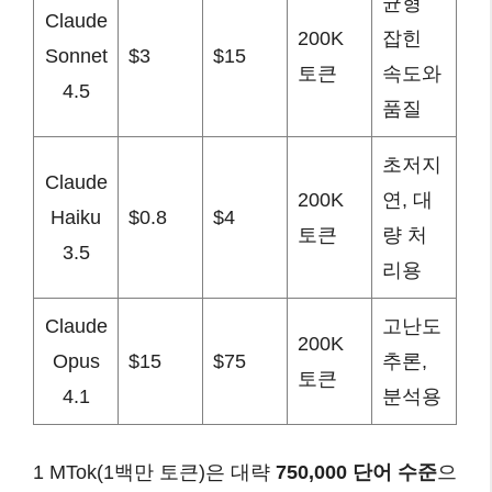
균형
Claude
200K
잡힌
Sonnet
$3
$15
토큰
속도와
4.5
품질
초저지
Claude
200K
연, 대
Haiku
$0.8
$4
토큰
량 처
3.5
리용
Claude
고난도
200K
Opus
$15
$75
추론,
토큰
4.1
분석용
1 MTok(1백만 토큰)은 대략
750,000 단어 수준
으