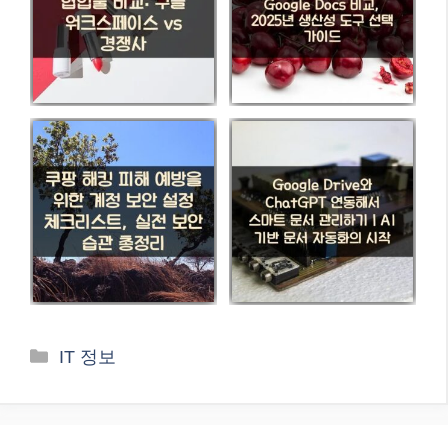
카
IT 정보
테
고
리