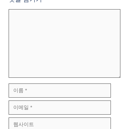
댓
글
이
름
이
메
웹
일