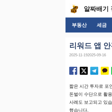
컨
알짜배기 
텐
츠
부동산
세금
로
건
너
리워드 앱 
뛰
2025-11-19
2025-09-16
기
짧은 시간 투자로 포
돈벌이 수단으로 활용
사례도 보고되고 있습
했습니다.