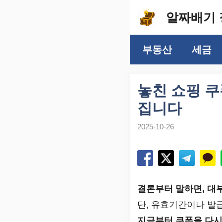
컨
알짜배기 
텐
츠
부동산
세금
로
건
너
놓친 쇼핑 쿠
뛰
집니다
기
2025-10-26
결론부터 말하면, 대
단, 유효기간이나 발
지금부터 쿠폰을 다시