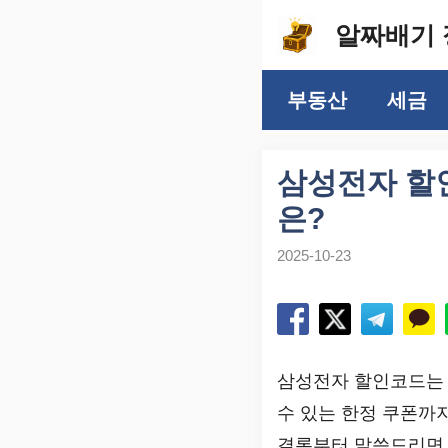
컨
알짜배기 
텐
츠
부동산
세금
로
건
너
삼성전자 할인
뛰
은?
기
2025-10-23
삼성전자 할인코드는 
수 있는 한정 쿠폰까
결론부터 말씀드리면