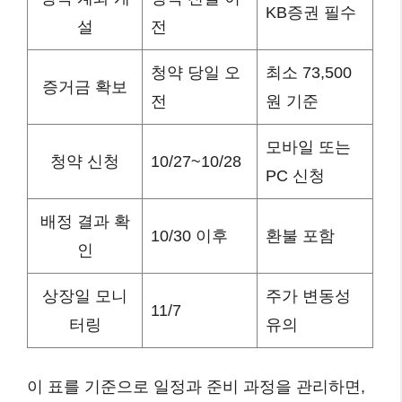
KB증권 필수
설
전
청약 당일 오
최소 73,500
증거금 확보
전
원 기준
모바일 또는
청약 신청
10/27~10/28
PC 신청
배정 결과 확
10/30 이후
환불 포함
인
상장일 모니
주가 변동성
11/7
터링
유의
이 표를 기준으로 일정과 준비 과정을 관리하면,