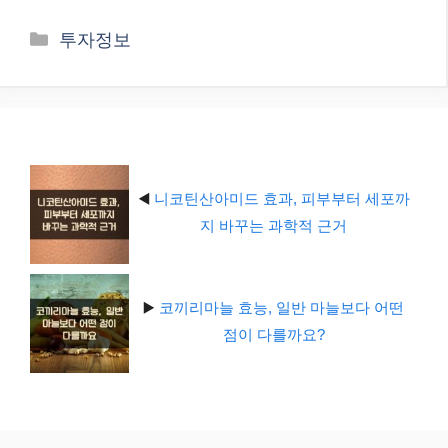
카
투자정보
테
고
리
◀️
니코틴산아미드 효과, 피부부터 세포까
지 바꾸는 과학적 근거
▶️
코끼리마늘 효능, 일반 마늘보다 어떤
점이 다를까요?