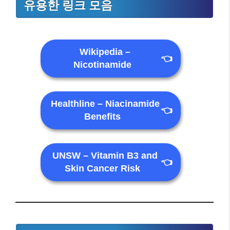
유용한 링크 모음
Wikipedia –
👈
Nicotinamide
Healthline – Niacinamide
👈
Benefits
UNSW – Vitamin B3 and
👈
Skin Cancer Risk