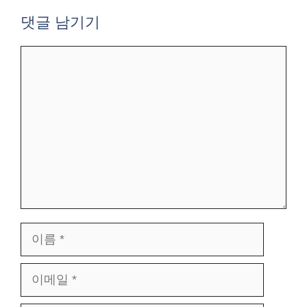
댓글 남기기
댓
글
이
름
이
메