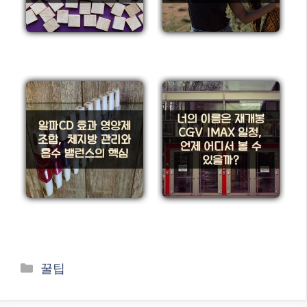
카
꿀팁
테
고