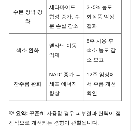
세라마이드
2~5% 농도
수분 장벽 강
합성 증가, 수
화장품 임상
화
분 손실 감소
결과
8주 사용 후
멜라닌 이동
색소 완화
색소 농도 감
억제
소 보고
NAD⁺ 증가 →
12주 임상에
잔주름 완화
세포 에너지
서 주름 개선
향상
확인
💡
요약:
꾸준히 사용할 경우 피부결과 탄력이 점
진적으로 개선되는 경향이 관찰됩니다.