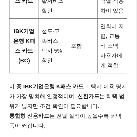
스 카드
활서비스
역별 적용
할인
차이 있음
연회비 저
IBK기업
철도·고
렴, 교통
은행 K패
속버스·
포함
비 소액
스 카드
택시 5%
사용자에
(BC)
할인
게 적합
이 중
IBK기업은행 K패스 카드
는 택시 이용 명시
가 가장 명확해 안정적이며,
신한카드
는 혜택 범
위가 넓지만 조건 확인이 필요합니다.
통합형 신용카드
는 전월 실적이 높을수록 혜택
폭이 커집니다.