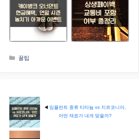
카
꿀팁
테
고
리
◀️
임플란트 종류 티타늄 vs 지르코니아,
어떤 재료가 내게 맞을까?