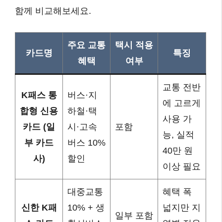
함께 비교해보세요.
주요 교통
택시 적용
카드명
특징
혜택
여부
교통 전반
K패스 통
버스·지
에 고르게
합형 신용
하철·택
사용 가
카드 (일
시·고속
포함
능, 실적
부 카드
버스 10%
40만 원
사)
할인
이상 필요
대중교통
혜택 폭
신한 K패
10% + 생
넓지만 지
일부 포함