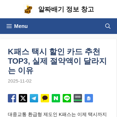
컨
알짜배기 정보 창고
텐
츠
Menu
로
건
너
K패스 택시 할인 카드 추천
뛰
TOP3, 실제 절약액이 달라지
기
는 이유
2025-11-02
대중교통 환급형 제도인 K패스는 이제 택시까지