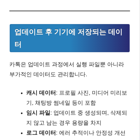
업데이트 후 기기에 저장되는 데이
터
카톡은 업데이트 과정에서 실행 파일뿐 아니라
부가적인 데이터도 관리합니다.
캐시 데이터
: 프로필 사진, 미디어 미리보
기, 채팅방 썸네일 등이 포함
임시 파일
: 업데이트 중 생성되며, 삭제되
지 않고 남는 경우 용량을 차지
로그 데이터
: 에러 추적이나 안정성 개선