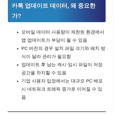
카톡 업데이트 데이터, 왜 중요한
가?
모바일 데이터 사용량이 제한된 환경에서
앱 업데이트가 부담이 될 수 있음
PC 버전의 경우 설치 파일 크기와 패치 방
식이 달라 관리가 필요함
업데이트 후 남는 캐시·임시 파일이 저장
공간을 차지할 수 있음
기업 사용자 입장에서는 대규모 PC 배포
시 네트워크 트래픽 증가로 이어질 수 있
음