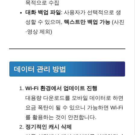
목적으로 수집
대화 백업 파일
: 사용자가 선택적으로 생
성할 수 있으며,
텍스트만 백업 가능
(사진
·영상 제외)
데이터 관리 방법
Wi-Fi 환경에서 업데이트 진행
대용량 다운로드를 모바일 데이터로 하면
요금 폭탄이 될 수 있으니 가능하면 Wi-Fi
를 활용하는 것이 안전합니다.
정기적인 캐시 삭제