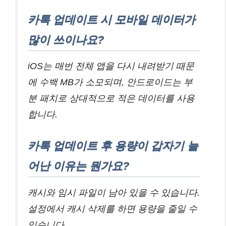
카톡 업데이트 시 모바일 데이터가
많이 쓰이나요?
iOS는 매번 전체 앱을 다시 내려받기 때문
에 수백 MB가 소모되며, 안드로이드는 부
분 패치로 상대적으로 적은 데이터를 사용
합니다.
카톡 업데이트 후 용량이 갑자기 늘
어난 이유는 뭔가요?
캐시와 임시 파일이 남아 있을 수 있습니다.
설정에서 캐시 삭제를 하면 용량을 줄일 수
있습니다.