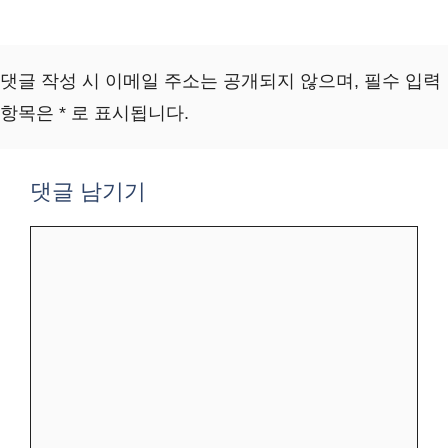
댓글 작성 시 이메일 주소는 공개되지 않으며, 필수 입력
항목은 * 로 표시됩니다.
댓글 남기기
댓
글