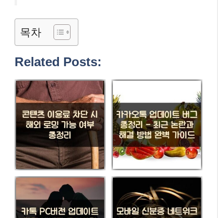
목차
Related Posts: