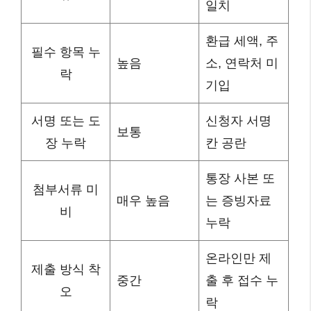
일치
환급 세액, 주
필수 항목 누
높음
소, 연락처 미
락
기입
서명 또는 도
신청자 서명
보통
장 누락
칸 공란
통장 사본 또
첨부서류 미
매우 높음
는 증빙자료
비
누락
온라인만 제
제출 방식 착
중간
출 후 접수 누
오
락