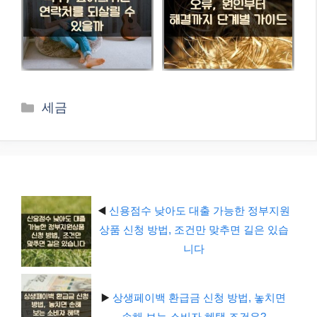
카
세금
테
고
리
◀️
신용점수 낮아도 대출 가능한 정부지원
상품 신청 방법, 조건만 맞추면 길은 있습
니다
▶️
상생페이백 환급금 신청 방법, 놓치면
손해 보는 소비자 혜택 조건은?